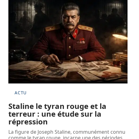
ACTU
Staline le tyran rouge et la
terreur : une étude sur la
répression
La figure de Joseph Staline, communément connu
comme le tyran rouge, incarne une des périodes