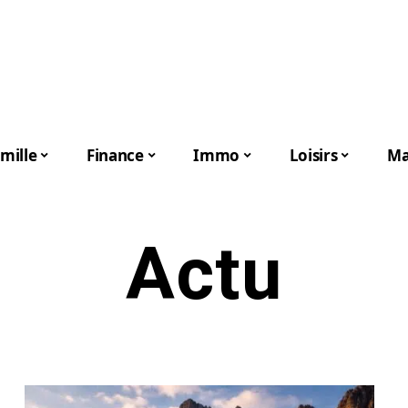
mille
Finance
Immo
Loisirs
Ma
Actu