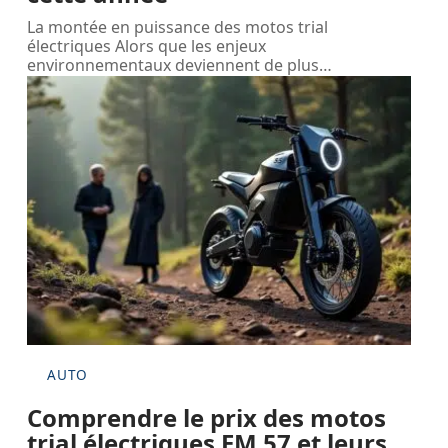
La montée en puissance des motos trial
électriques Alors que les enjeux
environnementaux deviennent de plus
…
AUTO
Comprendre le prix des motos
trial électriques EM 57 et leurs