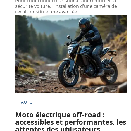
Pour tout conducteur souhaitant renforcer la
sécurité voiture, l’installation d’une caméra de
recul constitue une avancée
…
AUTO
Moto électrique off-road :
accessibles et performantes, les
attentes des utilisateurs