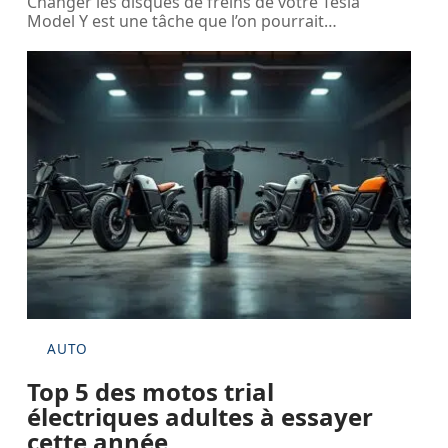
Changer les disques de freins de votre Tesla
Model Y est une tâche que l’on pourrait
…
AUTO
Top 5 des motos trial
électriques adultes à essayer
cette année