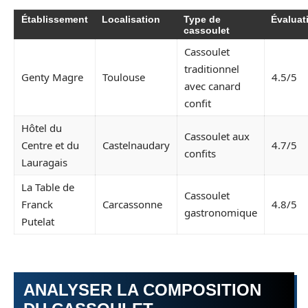
Établissement
Localisation
Type de
Évaluat
cassoulet
Cassoulet
traditionnel
Genty Magre
Toulouse
4.5/5
avec canard
confit
Hôtel du
Cassoulet aux
Centre et du
Castelnaudary
4.7/5
confits
Lauragais
La Table de
Cassoulet
Franck
Carcassonne
4.8/5
gastronomique
Putelat
ANALYSER LA COMPOSITION