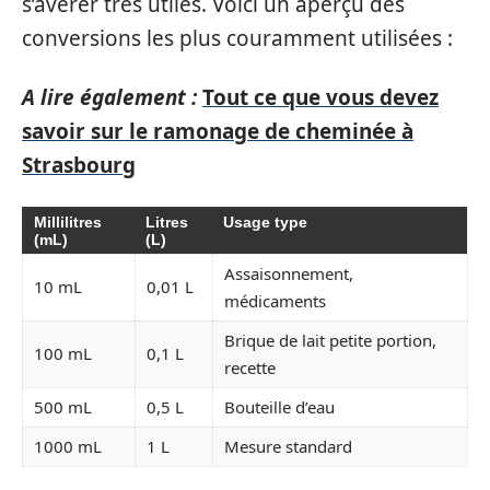
s’avérer très utiles. Voici un aperçu des
conversions les plus couramment utilisées :
A lire également :
Tout ce que vous devez
savoir sur le ramonage de cheminée à
Strasbourg
Millilitres
Litres
Usage type
(mL)
(L)
Assaisonnement,
10 mL
0,01 L
médicaments
Brique de lait petite portion,
100 mL
0,1 L
recette
500 mL
0,5 L
Bouteille d’eau
1000 mL
1 L
Mesure standard