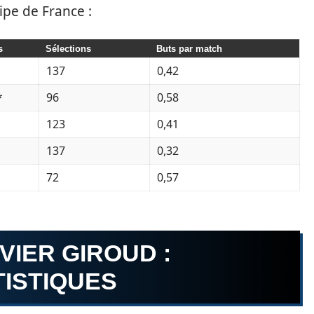
uipe de France :
s
Sélections
Buts par match
137
0,42
*
96
0,58
123
0,41
137
0,32
72
0,57
VIER GIROUD :
TISTIQUES