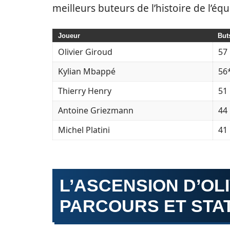
meilleurs buteurs de l’histoire de l’éq
Joueur
But
Olivier Giroud
57
Kylian Mbappé
56
Thierry Henry
51
Antoine Griezmann
44
Michel Platini
41
L’ASCENSION D’OLI
PARCOURS ET STA