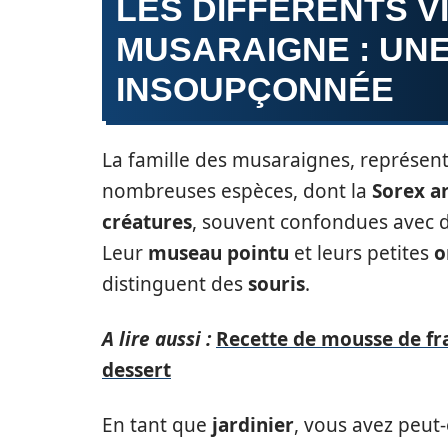
LES DIFFÉRENTS V
MUSARAIGNE : UNE
INSOUPÇONNÉE
La famille des musaraignes, représen
nombreuses espèces, dont la
Sorex a
créatures
, souvent confondues avec 
Leur
museau pointu
et leurs petites
o
distinguent des
souris
.
A lire aussi :
Recette de mousse de fra
dessert
En tant que
jardinier
, vous avez peut