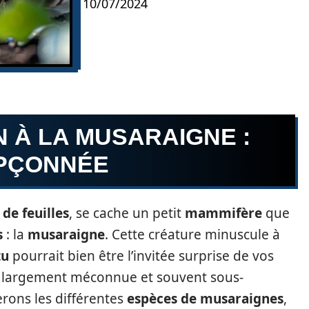
10/07/2024
 À LA MUSARAIGNE :
UPÇONNÉE
 de feuilles
, se cache un petit
mammifère
que
s
: la
musaraigne
. Cette créature minuscule à
tu
pourrait bien être l’invitée surprise de vos
e largement méconnue et souvent sous-
erons les différentes
espèces de musaraignes
,