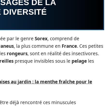
ISAGES DE LA
 DIVERSITÉ
tée par le genre
Sorex
, comprend de
raneus
, la plus commune en
France
. Ces petites
des
rongeurs
, sont en réalité des insectivores.
reilles
presque invisibles sous le
pelage
les
ises au jardin : la menthe fraîche pour le
-être déjà rencontré ces minuscules