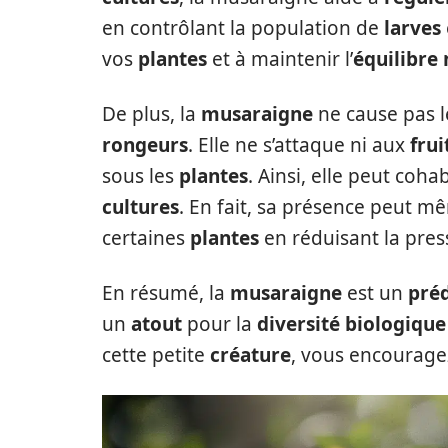
en contrôlant la population de
larves
vos
plantes
et à maintenir l’
équilibre 
De plus, la
musaraigne
ne cause pas
rongeurs
. Elle ne s’attaque ni aux
frui
sous les
plantes
. Ainsi, elle peut coha
cultures
. En fait, sa présence peut m
certaines
plantes
en réduisant la pre
En résumé, la
musaraigne
est un
préd
un
atout
pour la
diversité biologique
cette petite
créature
, vous encourag