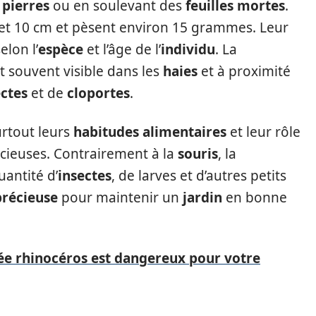
 pierres
ou en soulevant des
feuilles mortes
.
et 10 cm et pèsent environ 15 grammes. Leur
elon l’
espèce
et l’âge de l’
individu
. La
t souvent visible dans les
haies
et à proximité
ectes
et de
cloportes
.
urtout leurs
habitudes alimentaires
et leur rôle
cieuses. Contrairement à la
souris
, la
antité d’
insectes
, de larves et d’autres petits
précieuse
pour maintenir un
jardin
en bonne
ée rhinocéros est dangereux pour votre