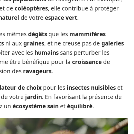
et de
coléoptères
, elle contribue à protéger
naturel
de votre
espace vert
.
 les mêmes
dégâts
que les
mammifères
ts
ni aux
graines
, et ne creuse pas de
galeries
biter avec les
humains
sans perturber les
ême être bénéfique pour la
croissance
de
ssion des
ravageurs
.
ateur de choix
pour les
insectes nuisibles
et
de votre
jardin
. En favorisant la présence de
ez un
écosystème sain
et
équilibré
.