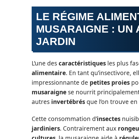
LE RÉGIME ALIMEN
MUSARAIGNE : UN
JARDIN
L’une des
caractéristiques
les plus fa
alimentaire
. En tant qu’insectivore,
impressionnante de
petites proies
po
musaraigne
se nourrit principalement
autres
invertébrés
que l’on trouve e
Cette consommation d’
insectes
nuisib
jardiniers
. Contrairement aux
rongeu
cultures
, la musaraigne aide à
régule