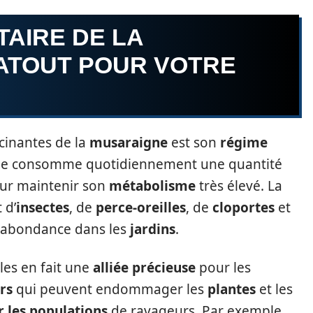
TAIRE DE LA
 ATOUT POUR VOTRE
scinantes de la
musaraigne
est son
régime
 elle consomme quotidiennement une quantité
ur maintenir son
métabolisme
très élevé. La
 d’
insectes
, de
perce-oreilles
, de
cloportes
et
n abondance dans les
jardins
.
les en fait une
alliée précieuse
pour les
rs
qui peuvent endommager les
plantes
et les
r les populations
de ravageurs. Par exemple,