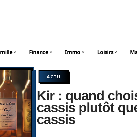
mille
Finance
Immo
Loisirs
Ma
ACTU
Kir : quand chois
cassis plutôt qu
cassis