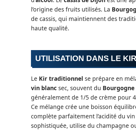
d’
alcool
. Le
cassis de Dijon
est une app
l’origine des fruits utilisés. La
Bourgo
de cassis, qui maintiennent des tradit
haute qualité.
UTILISATION DANS LE KI
Le
Kir traditionnel
se prépare en mél
vin blanc
sec, souvent du
Bourgogne 
généralement de 1/5 de crème pour 4/5
Ce mélange crée une boisson équilibré
complète parfaitement l’acidité du vin
sophistiquée, utilise du champagne ou