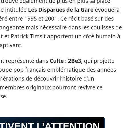
 trouve également de plus en plus sa place
ie intitulée
Les Disparues de la Gare
évoquera
éré entre 1995 et 2001. Ce récit basé sur des
angeante mais nécessaire dans les coulisses de
zat et Patrick Timsit apportent un côté humain à
aptivant.
ent représenté dans
Culte : 2Be3
, qui projette
groupe pop français emblématique des années
érations de découvrir l’histoire d’un
 membres originaux pourront revivre ce
se.
TIVENT L’ATTENTION