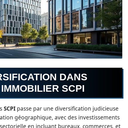
RSIFICATION DANS
 IMMOBILIER SCPI
es
SCPI
passe par une diversification judicieuse
ification géographique, avec des investissements
on sectorielle en incluant bureaux, commerces, et