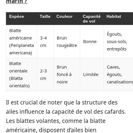
marin ?
Espèce
Taille
Couleur
Capacité
Habitat
de vol
Blatte
Égouts,
américaine
3-4
Brun
Bonne
sous-sols,
(Periplaneta
cm
rougeâtre
entrepôts
americana)
Blatte
Brun
Caves,
orientale
2-3
foncé à
Limitée
égouts,
(Blatta
cm
noire
canalisation
orientalis)
Il est crucial de noter que la structure des
ailes influence la capacité de vol des cafards.
Les blattes volantes, comme la blatte
américaine, disposent d’ailes bien