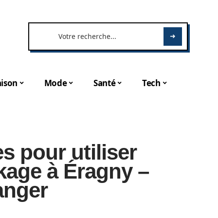
ison
Mode
Santé
Tech
s pour utiliser
kage à Éragny –
anger