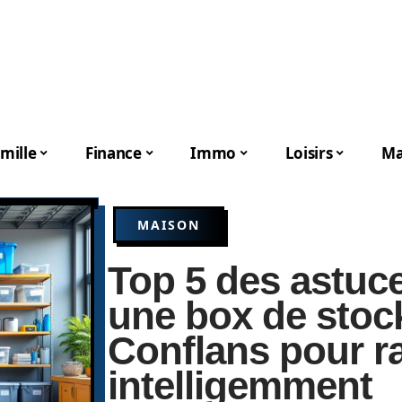
mille
Finance
Immo
Loisirs
Ma
MAISON
Top 5 des astuce
une box de stoc
Conflans pour r
intelligemment