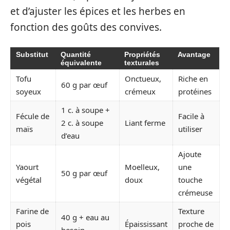
et d’ajuster les épices et les herbes en
fonction des goûts des convives.
Substitut
Quantité
Propriétés
Avantage
équivalente
texturales
Tofu
Onctueux,
Riche en
60 g par œuf
soyeux
crémeux
protéines
1 c. à soupe +
Fécule de
Facile à
2 c. à soupe
Liant ferme
maïs
utiliser
d’eau
Ajoute
Yaourt
Moelleux,
une
50 g par œuf
végétal
doux
touche
crémeuse
Farine de
Texture
40 g + eau au
pois
Épaississant
proche de
besoin