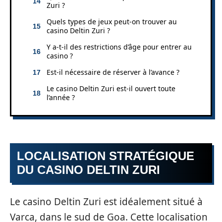
Zuri ?
Quels types de jeux peut-on trouver au
casino Deltin Zuri ?
Y a-t-il des restrictions d’âge pour entrer au
casino ?
Est-il nécessaire de réserver à l’avance ?
Le casino Deltin Zuri est-il ouvert toute
l’année ?
LOCALISATION STRATÉGIQUE
DU CASINO DELTIN ZURI
Le casino Deltin Zuri est idéalement situé à
Varca, dans le sud de Goa. Cette localisation