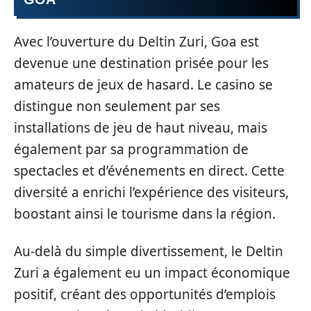
Avec l’ouverture du Deltin Zuri, Goa est
devenue une destination prisée pour les
amateurs de jeux de hasard. Le casino se
distingue non seulement par ses
installations de jeu de haut niveau, mais
également par sa programmation de
spectacles et d’événements en direct. Cette
diversité a enrichi l’expérience des visiteurs,
boostant ainsi le tourisme dans la région.
Au-delà du simple divertissement, le Deltin
Zuri a également eu un impact économique
positif, créant des opportunités d’emplois