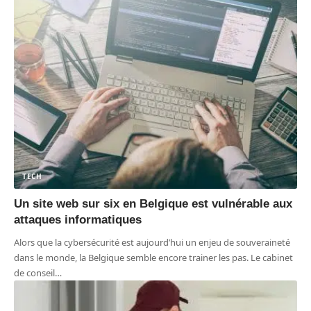
TECH
Un site web sur six en Belgique est vulnérable aux
attaques informatiques
Alors que la cybersécurité est aujourd’hui un enjeu de souveraineté
dans le monde, la Belgique semble encore trainer les pas. Le cabinet
de conseil
…