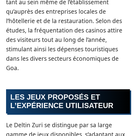
tant au sein même de l’établissement
qu’auprès des entreprises locales de
l’hôtellerie et de la restauration. Selon des
études, la fréquentation des casinos attire
des visiteurs tout au long de l’année,
stimulant ainsi les dépenses touristiques
dans les divers secteurs économiques de
Goa.
LES JEUX PROPOSÉS ET
L’EXPÉRIENCE UTILISATEUR
Le Deltin Zuri se distingue par sa large
gamme de jeux disponibles, s’adaptant aux