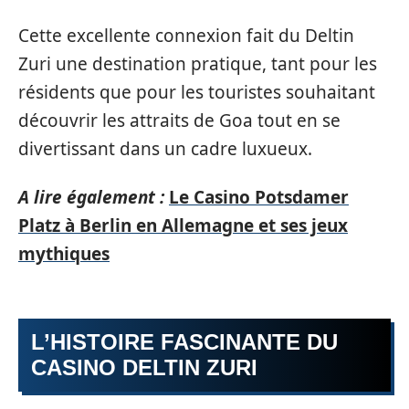
Cette excellente connexion fait du Deltin
Zuri une destination pratique, tant pour les
résidents que pour les touristes souhaitant
découvrir les attraits de Goa tout en se
divertissant dans un cadre luxueux.
A lire également :
Le Casino Potsdamer
Platz à Berlin en Allemagne et ses jeux
mythiques
L’HISTOIRE FASCINANTE DU
CASINO DELTIN ZURI