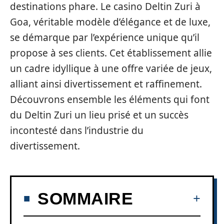
destinations phare. Le casino Deltin Zuri à
Goa, véritable modèle d’élégance et de luxe,
se démarque par l’expérience unique qu’il
propose à ses clients. Cet établissement allie
un cadre idyllique à une offre variée de jeux,
alliant ainsi divertissement et raffinement.
Découvrons ensemble les éléments qui font
du Deltin Zuri un lieu prisé et un succès
incontesté dans l’industrie du
divertissement.
SOMMAIRE