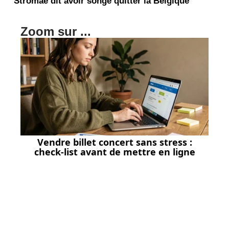
Stromae dit avoir songé quitter la Belgique
Zoom sur ...
Vendre billet concert sans stress :
check-list avant de mettre en ligne