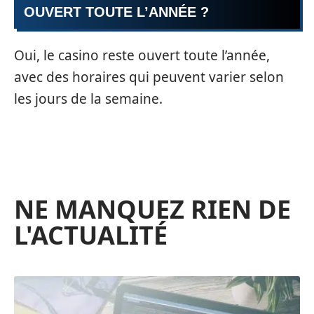
OUVERT TOUTE L’ANNÉE ?
Oui, le casino reste ouvert toute l’année,
avec des horaires qui peuvent varier selon
les jours de la semaine.
NE MANQUEZ RIEN DE
L'ACTUALITÉ