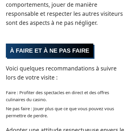
comportements, jouer de manière
responsable et respecter les autres visiteurs
sont des aspects à ne pas négliger.
À FAIRE ET À NE PAS FAIRE
Voici quelques recommandations à suivre
lors de votre visite :
Faire : Profiter des spectacles en direct et des offres
culinaires du casino.
Ne pas faire : Jouer plus que ce que vous pouvez vous
permettre de perdre.
Adopter une attitude respectueuse envers le