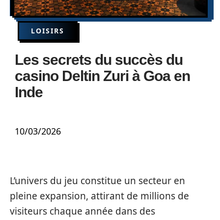
LOISIRS
Les secrets du succès du
casino Deltin Zuri à Goa en
Inde
10/03/2026
L’univers du jeu constitue un secteur en
pleine expansion, attirant de millions de
visiteurs chaque année dans des