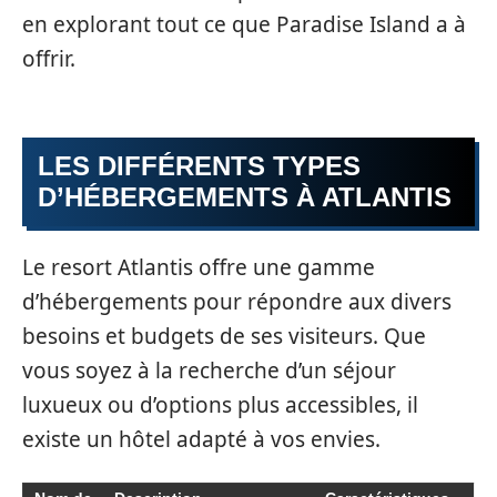
en explorant tout ce que Paradise Island a à
offrir.
LES DIFFÉRENTS TYPES
D’HÉBERGEMENTS À ATLANTIS
Le resort Atlantis offre une gamme
d’hébergements pour répondre aux divers
besoins et budgets de ses visiteurs. Que
vous soyez à la recherche d’un séjour
luxueux ou d’options plus accessibles, il
existe un hôtel adapté à vos envies.