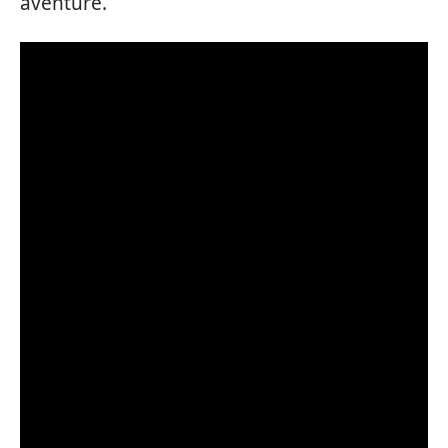
aventure.