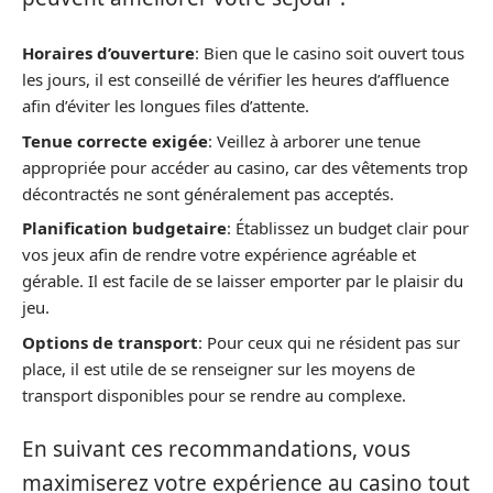
Horaires d’ouverture
: Bien que le casino soit ouvert tous
les jours, il est conseillé de vérifier les heures d’affluence
afin d’éviter les longues files d’attente.
Tenue correcte exigée
: Veillez à arborer une tenue
appropriée pour accéder au casino, car des vêtements trop
décontractés ne sont généralement pas acceptés.
Planification budgetaire
: Établissez un budget clair pour
vos jeux afin de rendre votre expérience agréable et
gérable. Il est facile de se laisser emporter par le plaisir du
jeu.
Options de transport
: Pour ceux qui ne résident pas sur
place, il est utile de se renseigner sur les moyens de
transport disponibles pour se rendre au complexe.
En suivant ces recommandations, vous
maximiserez votre expérience au casino tout