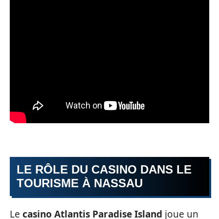
LE RÔLE DU CASINO DANS LE
TOURISME À NASSAU
Le
casino Atlantis Paradise Island
joue un