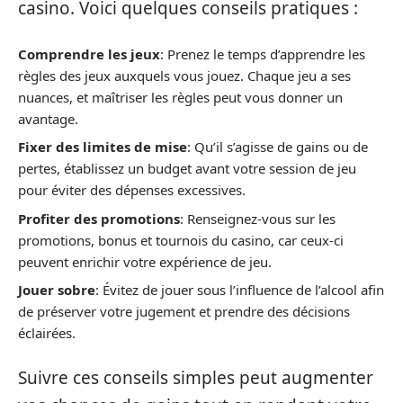
casino. Voici quelques conseils pratiques :
Comprendre les jeux
: Prenez le temps d’apprendre les
règles des jeux auxquels vous jouez. Chaque jeu a ses
nuances, et maîtriser les règles peut vous donner un
avantage.
Fixer des limites de mise
: Qu’il s’agisse de gains ou de
pertes, établissez un budget avant votre session de jeu
pour éviter des dépenses excessives.
Profiter des promotions
: Renseignez-vous sur les
promotions, bonus et tournois du casino, car ceux-ci
peuvent enrichir votre expérience de jeu.
Jouer sobre
: Évitez de jouer sous l’influence de l’alcool afin
de préserver votre jugement et prendre des décisions
éclairées.
Suivre ces conseils simples peut augmenter