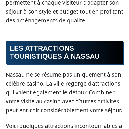
permettent à chaque visiteur d’adapter son
séjour à son style et budget tout en profitant
des aménagements de qualité.
LES ATTRACTIONS
TOURISTIQUES À NASSAU
Nassau ne se résume pas uniquement à son
célèbre casino. La ville regorge d’attractions
qui valent également le détour. Combiner
votre visite au casino avec d’autres activités
peut enrichir considérablement votre séjour.
Voici quelques attractions incontournables à