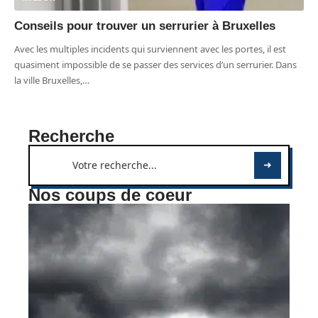
Conseils pour trouver un serrurier à Bruxelles
Avec les multiples incidents qui surviennent avec les portes, il est
quasiment impossible de se passer des services d’un serrurier. Dans
la ville Bruxelles,
…
Recherche
Nos coups de coeur