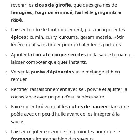
revenir les
clous de girofle
, quelques graines de
fenugrec
, l’
oignon émincé
, l’
ail
et le
gingembre
râpé
.
Laisser fondre le tout doucement, puis incorporer les
épices
: cumin, curry, curcuma, garam masala. Rôtir
légèrement sans brûler pour exhaler leurs parfums.
Ajouter la
tomate coupée en dés
ou la sauce tomate et
laisser compoter quelques instants.
Verser la
purée d’épinards
sur le mélange et bien
remuer.
Rectifier l’assaisonnement avec sel, poivre et ajuster la
consistance avec un peu d’eau si nécessaire.
Faire dorer brièvement les
cubes de paneer
dans une
poêle avec un peu d’huile avant de les intégrer à la
sauce.
Laisser mijoter ensemble cinq minutes pour que le
fromage
s’imprègne bien des saveurs.