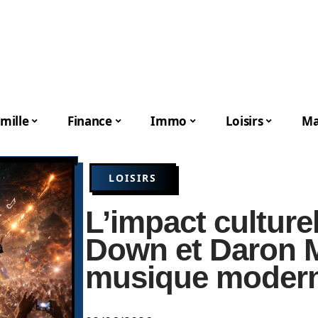
mille
Finance
Immo
Loisirs
Ma
LOISIRS
L’impact culture
Down et Daron M
musique moder