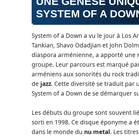
UNE GENÈSE UNIQUE
SYSTEM OF A DOW
System of a Down a vu le jour à Los A
Tankian, Shavo Odadjian et John Dolm
diaspora arménienne, a apporté une ric
groupe. Leur parcours est marqué par d
arméniens aux sonorités du rock trad
de
jazz
. Cette diversité se traduit par
System of a Down de se démarquer sur
Les débuts du groupe sont souvent li
sorti en 1998. Ce disque éponyme a ét
dans le monde du
nu metal
. Les titr