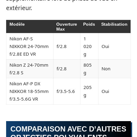
extérieur.
Modèle
Ouverture
Poids
Stabilisation
Max
Nikon AF-S
1
NIKKOR 24-70mm
f/2.8
020
Oui
f/2.8E ED VR
g
Nikon Z 24-70mm
805
f/2.8
Non
f/2.8 S
g
Nikon AF-P DX
205
NIKKOR 18-55mm
f/3.5-5.6
Oui
g
f/3.5-5.6G VR
COMPARAISON AVEC D’AUTRES