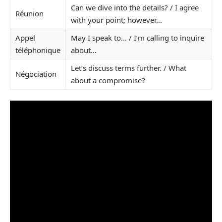
Can we dive into the details? / I agree
Réunion
with your point; however…
Appel
May I speak to… / I’m calling to inquire
téléphonique
about…
Let’s discuss terms further. / What
Négociation
about a compromise?