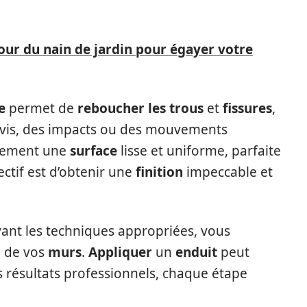
our du nain de jardin pour égayer votre
e
permet de
reboucher les trous
et
fissures
,
es vis, des impacts ou des mouvements
lement une
surface
lisse et uniforme, parfaite
ectif est d’obtenir une
finition
impeccable et
vant les techniques appropriées, vous
e de vos
murs
.
Appliquer
un
enduit
peut
 résultats professionnels, chaque étape