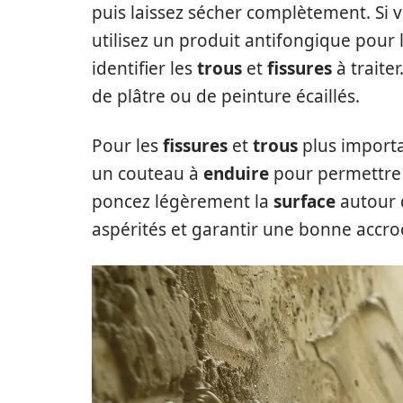
puis laissez sécher complètement. Si 
utilisez un produit antifongique pour l
identifier les
trous
et
fissures
à traite
de plâtre ou de peinture écaillés.
Pour les
fissures
et
trous
plus importa
un couteau à
enduire
pour permettre u
poncez légèrement la
surface
autour 
aspérités et garantir une bonne accroc