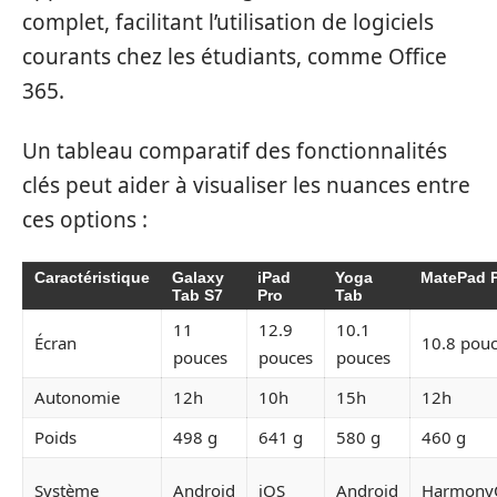
complet, facilitant l’utilisation de logiciels
courants chez les étudiants, comme Office
365.
Un tableau comparatif des fonctionnalités
clés peut aider à visualiser les nuances entre
ces options :
Caractéristique
Galaxy
iPad
Yoga
MatePad 
Tab S7
Pro
Tab
11
12.9
10.1
Écran
10.8 pou
pouces
pouces
pouces
Autonomie
12h
10h
15h
12h
Poids
498 g
641 g
580 g
460 g
Système
Android
iOS
Android
Harmony