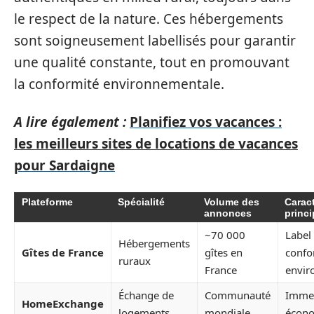
le respect de la nature. Ces hébergements
sont soigneusement labellisés pour garantir
une qualité constante, tout en promouvant
la conformité environnementale.
A lire également :
Planifiez vos vacances :
les meilleurs sites de locations de vacances
pour Sardaigne
Plateforme
Spécialité
Volume des
Caract
annonces
princi
~70 000
Label 
Hébergements
Gîtes de France
gîtes en
confo
ruraux
France
envir
Échange de
Communauté
Immer
HomeExchange
logements
mondiale
écono