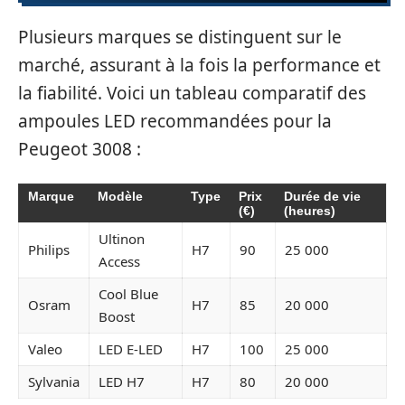
Plusieurs marques se distinguent sur le
marché, assurant à la fois la performance et
la fiabilité. Voici un tableau comparatif des
ampoules LED recommandées pour la
Peugeot 3008 :
Marque
Modèle
Type
Prix
Durée de vie
(€)
(heures)
Ultinon
Philips
H7
90
25 000
Access
Cool Blue
Osram
H7
85
20 000
Boost
Valeo
LED E-LED
H7
100
25 000
Sylvania
LED H7
H7
80
20 000