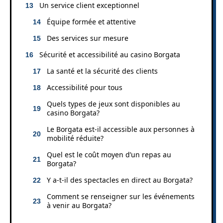
Un service client exceptionnel
Équipe formée et attentive
Des services sur mesure
Sécurité et accessibilité au casino Borgata
La santé et la sécurité des clients
Accessibilité pour tous
Quels types de jeux sont disponibles au
casino Borgata?
Le Borgata est-il accessible aux personnes à
mobilité réduite?
Quel est le coût moyen d’un repas au
Borgata?
Y a-t-il des spectacles en direct au Borgata?
Comment se renseigner sur les événements
à venir au Borgata?