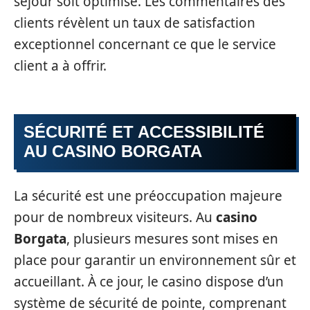
séjour soit optimisé. Les commentaires des
clients révèlent un taux de satisfaction
exceptionnel concernant ce que le service
client a à offrir.
SÉCURITÉ ET ACCESSIBILITÉ
AU CASINO BORGATA
La sécurité est une préoccupation majeure
pour de nombreux visiteurs. Au
casino
Borgata
, plusieurs mesures sont mises en
place pour garantir un environnement sûr et
accueillant. À ce jour, le casino dispose d’un
système de sécurité de pointe, comprenant