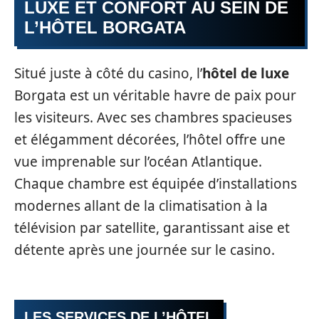
LUXE ET CONFORT AU SEIN DE
L’HÔTEL BORGATA
Situé juste à côté du casino, l’
hôtel de luxe
Borgata est un véritable havre de paix pour
les visiteurs. Avec ses chambres spacieuses
et élégamment décorées, l’hôtel offre une
vue imprenable sur l’océan Atlantique.
Chaque chambre est équipée d’installations
modernes allant de la climatisation à la
télévision par satellite, garantissant aise et
détente après une journée sur le casino.
LES SERVICES DE L’HÔTEL