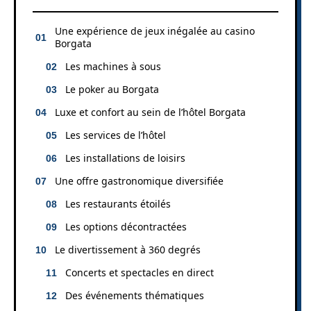
Une expérience de jeux inégalée au casino
Borgata
Les machines à sous
Le poker au Borgata
Luxe et confort au sein de l’hôtel Borgata
Les services de l’hôtel
Les installations de loisirs
Une offre gastronomique diversifiée
Les restaurants étoilés
Les options décontractées
Le divertissement à 360 degrés
Concerts et spectacles en direct
Des événements thématiques