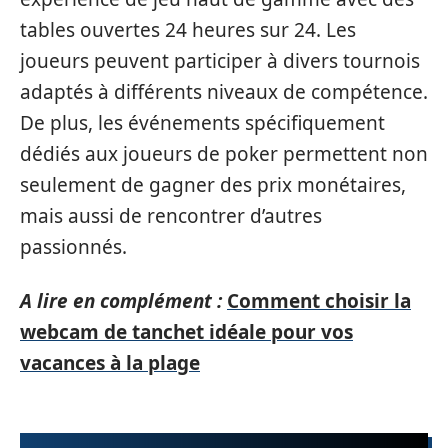
tables ouvertes 24 heures sur 24. Les
joueurs peuvent participer à divers tournois
adaptés à différents niveaux de compétence.
De plus, les événements spécifiquement
dédiés aux joueurs de poker permettent non
seulement de gagner des prix monétaires,
mais aussi de rencontrer d’autres
passionnés.
A lire en complément :
Comment choisir la
webcam de tanchet idéale pour vos
vacances à la plage