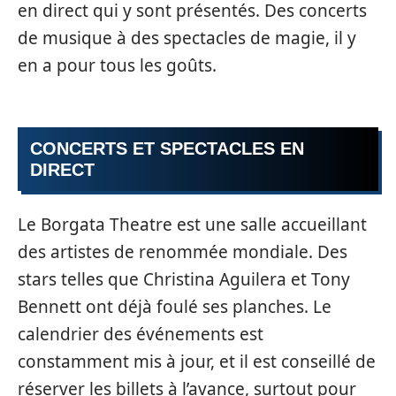
en direct qui y sont présentés. Des concerts
de musique à des spectacles de magie, il y
en a pour tous les goûts.
CONCERTS ET SPECTACLES EN
DIRECT
Le Borgata Theatre est une salle accueillant
des artistes de renommée mondiale. Des
stars telles que Christina Aguilera et Tony
Bennett ont déjà foulé ses planches. Le
calendrier des événements est
constamment mis à jour, et il est conseillé de
réserver les billets à l’avance, surtout pour