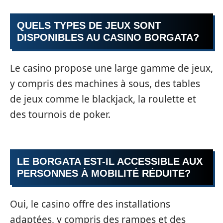
QUELS TYPES DE JEUX SONT
DISPONIBLES AU CASINO BORGATA?
Le casino propose une large gamme de jeux,
y compris des machines à sous, des tables
de jeux comme le blackjack, la roulette et
des tournois de poker.
LE BORGATA EST-IL ACCESSIBLE AUX
PERSONNES À MOBILITÉ RÉDUITE?
Oui, le casino offre des installations
adaptées, y compris des rampes et des