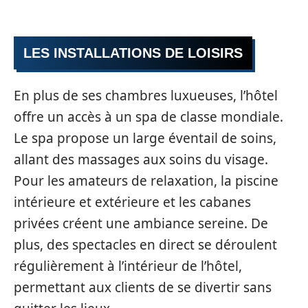
LES INSTALLATIONS DE LOISIRS
En plus de ses chambres luxueuses, l’hôtel
offre un accès à un spa de classe mondiale.
Le spa propose un large éventail de soins,
allant des massages aux soins du visage.
Pour les amateurs de relaxation, la piscine
intérieure et extérieure et les cabanes
privées créent une ambiance sereine. De
plus, des spectacles en direct se déroulent
régulièrement à l’intérieur de l’hôtel,
permettant aux clients de se divertir sans