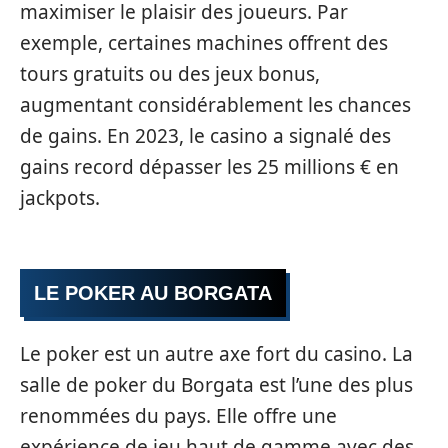
maximiser le plaisir des joueurs. Par
exemple, certaines machines offrent des
tours gratuits ou des jeux bonus,
augmentant considérablement les chances
de gains. En 2023, le casino a signalé des
gains record dépasser les 25 millions € en
jackpots.
LE POKER AU BORGATA
Le poker est un autre axe fort du casino. La
salle de poker du Borgata est l’une des plus
renommées du pays. Elle offre une
expérience de jeu haut de gamme avec des