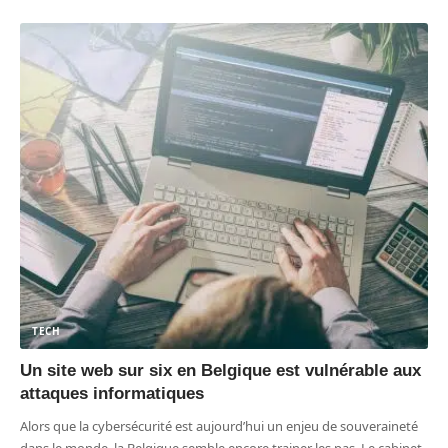
TECH
Un site web sur six en Belgique est vulnérable aux
attaques informatiques
Alors que la cybersécurité est aujourd’hui un enjeu de souveraineté
dans le monde, la Belgique semble encore trainer les pas. Le cabinet