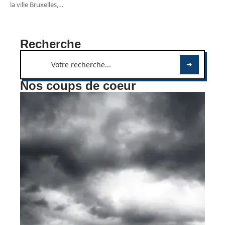
la ville Bruxelles,
…
Recherche
Nos coups de coeur