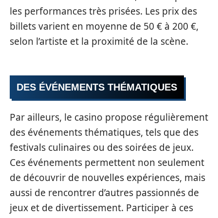
les performances très prisées. Les prix des
billets varient en moyenne de 50 € à 200 €,
selon l’artiste et la proximité de la scène.
DES ÉVÉNEMENTS THÉMATIQUES
Par ailleurs, le casino propose régulièrement
des événements thématiques, tels que des
festivals culinaires ou des soirées de jeux.
Ces événements permettent non seulement
de découvrir de nouvelles expériences, mais
aussi de rencontrer d’autres passionnés de
jeux et de divertissement. Participer à ces