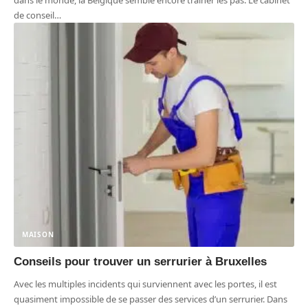
de conseil
…
MAISON
Conseils pour trouver un serrurier à Bruxelles
Avec les multiples incidents qui surviennent avec les portes, il est
quasiment impossible de se passer des services d’un serrurier. Dans