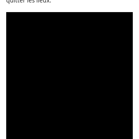
quitter les lieux.