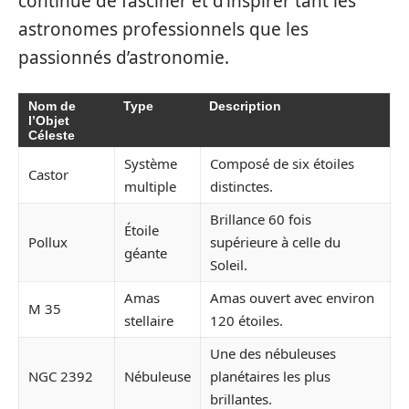
continue de fasciner et d’inspirer tant les
astronomes professionnels que les
passionnés d’astronomie.
Nom de
Type
Description
l’Objet
Céleste
Système
Composé de six étoiles
Castor
multiple
distinctes.
Brillance 60 fois
Étoile
Pollux
supérieure à celle du
géante
Soleil.
Amas
Amas ouvert avec environ
M 35
stellaire
120 étoiles.
Une des nébuleuses
NGC 2392
Nébuleuse
planétaires les plus
brillantes.