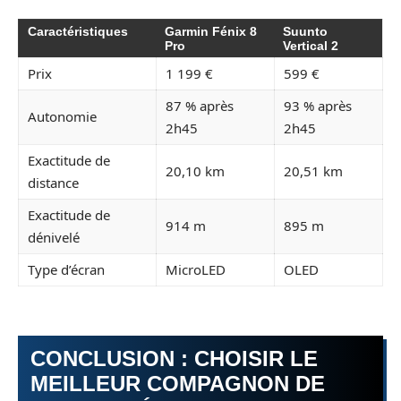
Caractéristiques
Garmin Fénix 8
Suunto
Pro
Vertical 2
Prix
1 199 €
599 €
87 % après
93 % après
Autonomie
2h45
2h45
Exactitude de
20,10 km
20,51 km
distance
Exactitude de
914 m
895 m
dénivelé
Type d’écran
MicroLED
OLED
CONCLUSION : CHOISIR LE
MEILLEUR COMPAGNON DE