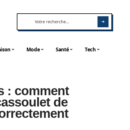
ison
Mode
Santé
Tech
rs : comment
 cassoulet de
orrectement