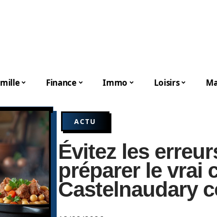
mille
Finance
Immo
Loisirs
Ma
ACTU
Évitez les erreu
préparer le vrai
Castelnaudary c