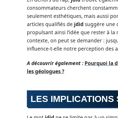
consommateurs cherchent constamment
seulement esthétiques, mais aussi port
articles qualifiés de
jdid
suggère une c
propulsant ainsi l’idée que rester à l
contexte, on peut se demander : jusqu
influence-t-elle notre perception des 
A découvrir également :
Pourquoi la d
les géologues ?
LES IMPLICATIONS
Le mot
jdid
ne se limite pas à un simpl