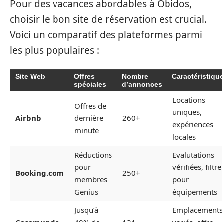
Pour des vacances abordables à Óbidos,
choisir le bon site de réservation est crucial.
Voici un comparatif des plateformes parmi
les plus populaires :
Site Web
Offres
Nombre
Caractéristiqu
spéciales
d’annonces
Locations
Offres de
uniques,
Airbnb
dernière
260+
expériences
minute
locales
Réductions
Evalutations
pour
vérifiées, filtre
Booking.com
250+
membres
pour
Genius
équipements
Jusqu’à
Emplacement
Casamundo
40% de
131
variés, offre