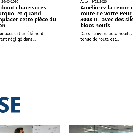
26/03/2026
Auto
19/02/2026
nbout chaussures :
Améliorez la tenue 
urquoi et quand
route de votre Peug
placer cette pièce du
3008 III avec des sil
lon
blocs neufs
bonbout est un élément
Dans l’univers automobile, 
ent négligé dans
…
tenue de route est
…
SE