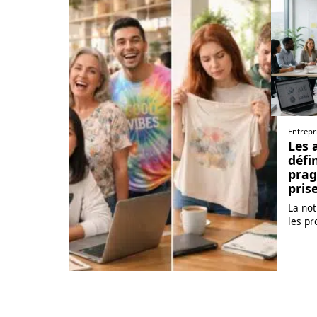
Entrepr
Les 
défi
prag
pris
La no
les pr