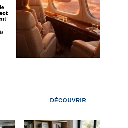
de
eot
ent
la
DÉCOUVRIR