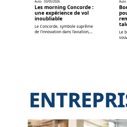
Auto
03/05/2026
Auto
Les morning Concorde :
Bo
une expérience de vol
po
inoubliable
rem
ta
Le Concorde, symbole suprême
de l’innovation dans l’aviation,
…
Le 
souv
ENTREPRI